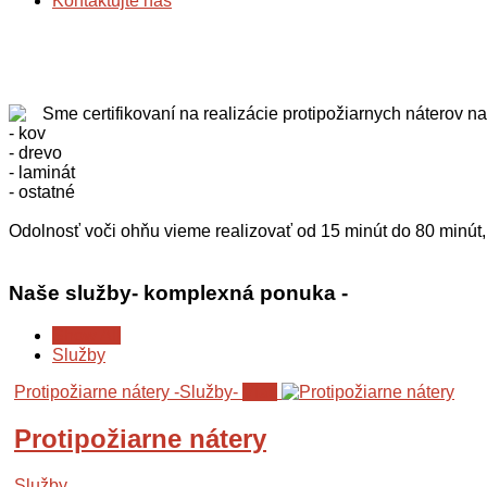
Kontaktujte nás
Sme certifikovaní na realizácie protipožiarnych náterov na
- kov
- drevo
- laminát
- ostatné
Odolnosť voči ohňu vieme realizovať od 15 minút do 80 minút,
Naše
služby
- komplexná ponuka -
Show All
Služby
Protipožiarne nátery
-Služby-
Viac
Protipožiarne nátery
Služby