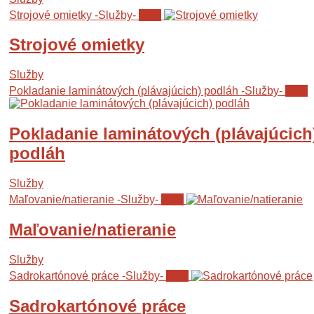
Strojové omietky
-Služby-
Viac
Strojové omietky
Služby
Pokladanie laminátových (plávajúcich) podláh
-Služby-
Viac
Pokladanie laminátových (plávajúcich
podláh
Služby
Maľovanie/natieranie
-Služby-
Viac
Maľovanie/natieranie
Služby
Sadrokartónové práce
-Služby-
Viac
Sadrokartónové práce