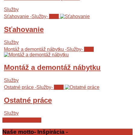
Služby
Sťahovanie
-Služby-
Viac
Sťahovanie
Služby
Montáž a demontáž nábytku
-Služby-
Viac
Montáž a demontáž nábytku
Služby
Ostatné práce
-Služby-
Viac
Ostatné práce
Služby
See more projects
Naše
motto
- Inšpirácia -